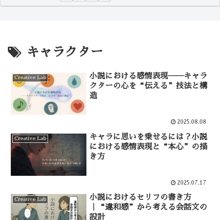
キャラクター
小説における感情表現──キャラ
Creative Lab
クターの心を“伝える”技法と構
造
2025.08.08
キャラに思いを乗せるには？小説
Creative Lab
における感情表現と“本心”の描
き方
2025.07.17
小説におけるセリフの書き方
Creative Lab
｜“違和感”から考える会話文の
設計