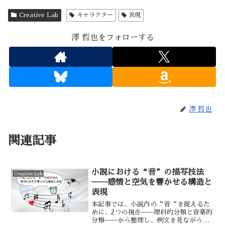
Creative Lab
キャラクター
表現
澤 哲也をフォローする
澤 哲也
関連記事
小説における“音”の描写技法
Creative Lab
──感情と空気を響かせる構造と
表現
本記事では、小説内の“音“を捉えるた
めに、2つの視点──理科的分類と音楽的
分類──から整理し、例文を見ながら技