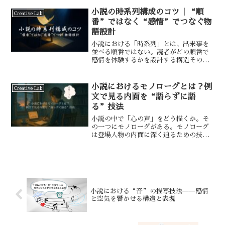
れるような違和感。本記事では、小説の
読みやすさや没入感を高めるためのリズ
小説の時系列構成のコツ｜“順
Creative Lab
ム調整について解説する。
番”ではなく“感情”でつなぐ物
語設計
小説における「時系列」とは、出来事を
並べる順番ではない。読者がどの順番で
感情を体験するかを設計する構造そのも
の。出来事の順序を正確に伝えることよ
りも、「どの瞬間を強調するか」が物語
の印象を決める。今回は時系列を考え、
小説におけるモノローグとは？例
Creative Lab
具体例を用いて解説していく。
文で見る内面を“語らずに語
る”技法
小説の中で「心の声」をどう描くか。そ
の一つにモノローグがある。モノローグ
は登場人物の内面に深く迫るための技法
であり、物語の感情温度の装置として知
られている。本記事では小説のモノロー
グを学ぶため、分類と記号を整理し、例
文を使って検証していく。
小説における“音”の描写技法──感情
と空気を響かせる構造と表現