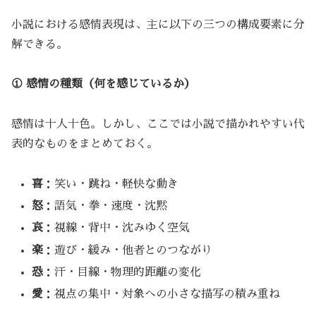
小説における感情表現は、主に以下の三つの構成要素に分
解できる。
① 感情の種類（何を感じているか）
感情は十人十色。しかし、ここでは小説で描かれやすい代
表的なものをまとめておく。
喜
：笑い・跳ね・軽快な動き
怒
：語気・拳・速度・沈黙
哀
：視線・背中・沈みゆく空気
楽
：遊び・緩み・他者とのつながり
恐
：汗・目線・物理的距離の変化
愛
：視点の集中・対象への小さな描写の積み重ね