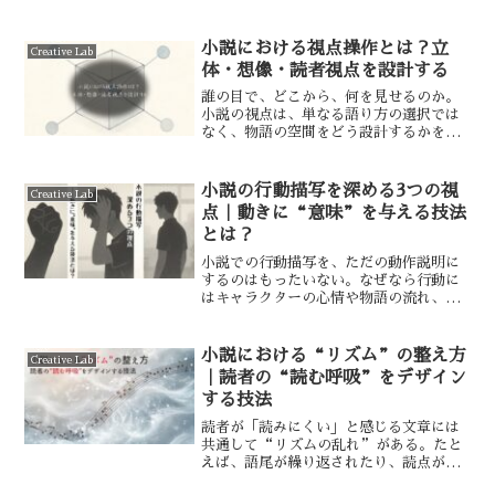
法の検証を進めていきたい。
小説における視点操作とは？立
Creative Lab
体・想像・読者視点を設計する
誰の目で、どこから、何を見せるのか。
小説の視点は、単なる語り方の選択では
なく、物語の空間をどう設計するかを決
める“読者体験の装置”でもある。この
記事では、筆者が使うさまざまな「視
点」について、筆者なりの思考を整理し
小説の行動描写を深める3つの視
Creative Lab
てみたい。
点｜動きに“意味”を与える技法
とは？
小説での行動描写を、ただの動作説明に
するのはもったいない。なぜなら行動に
はキャラクターの心情や物語の流れ、読
者の没入感すら左右する力が秘められて
いるからである。本記事では、小説にお
ける行動描写の役割と、具体的な工夫ポ
小説における“リズム”の整え方
Creative Lab
イントについて解説する。
｜読者の“読む呼吸”をデザイン
する技法
読者が「読みにくい」と感じる文章には
共通して“リズムの乱れ”がある。たと
えば、語尾が繰り返されたり、読点が少
なすぎたり──まるで、演奏で拍子がず