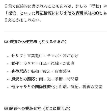
言葉で直接的に書かれることもあるが、むしろ「行動」や
「環境」といった
周辺情報ににじませる表現
が効果的とも
言えるかもしれない。
② 感情の伝達方法（どう見せるか）
セリフ
：言葉遣い・テンポ・呼びかけ
動作
：歩き方・仕草・視線・ため息
身体反応
：鼓動・震え・皮膚感覚
風景との照応
：雨、光、季節、時間帯
他キャラとの関係性変化
：距離、気配、視線の交差
③ 読者への響かせ方（どこに置くか）