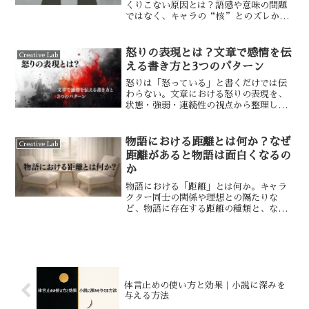
くりこない原因とは？語感や意味の問題
ではなく、キャラの“核”とのズレから
名前を考える視点を解説します。
怒りの表現とは？文章で感情を伝
Creative Lab
える書き方と3つのパターン
怒りは「怒っている」と書くだけでは伝
わらない。文章における怒りの表現を、
状態・強弱・連続性の視点から整理し、
怒鳴る怒り／静かな怒り／冷たい怒りの3
パターンと例文で解説する。
物語における距離とは何か？なぜ
Creative Lab
距離があると物語は面白くなるの
か
物語における「距離」とは何か。キャラ
クター同士の関係や理想との隔たりな
ど、物語に存在する距離の種類と、なぜ
距離があると物語が面白くなるのかを解
説します。
体言止めの使い方と効果｜小説に深みを
与える方法