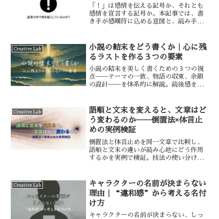
「！」は感情を伝える記号か、それとも
感情を宣言する記号か。本記事では、書
き手が感嘆符に込める意図と、読み手が
そこから受け取る印象を例文とともに考
察する。感嘆符の使い方を、書く人と読
む人の両面から見つめ直す。
小説の結末をどう書くか｜心に残
Creative Lab
るラストを作る３つの要素
小説の結末を美しく書くための３つの視
点──テーマの一致、物語の収束、余韻
の設計──を体系的に解説。読後感を高
める書き方が学べます。
語順と文末を変えると、文章はど
Creative Lab
う変わるのか──倒置法×体言止
めの実例検証
倒置法と体言止めを同一文章で比較し、
語順と文末の違いが読み心地にどう作用
するかを実例で検証。技法の使い分けを
体感的に理解できます。
キャラクターの名前が決まらない
Creative Lab
理由｜“違和感”から考える名付
け方
キャラクターの名前が決まらない、しっ