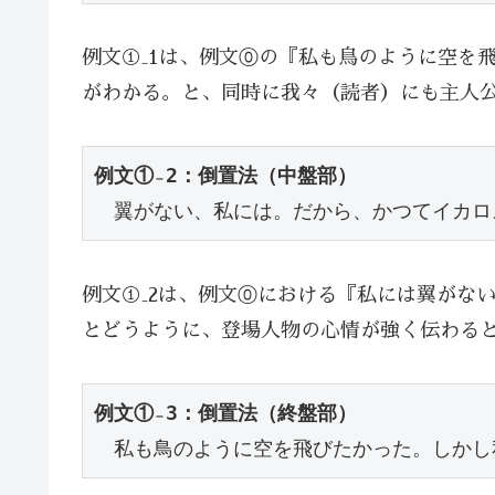
例文①₋1は、例文⓪の『私も鳥のように空を
がわかる。と、同時に我々（読者）にも主人
例文①₋2：倒置法（中盤部）
　翼がない、私には。だから、かつてイカロ
例文①₋2は、例文⓪における『私には翼がな
とどうように、登場人物の心情が強く伝わる
例文①₋3：倒置法（終盤部）
　私も鳥のように空を飛びたかった。しかし