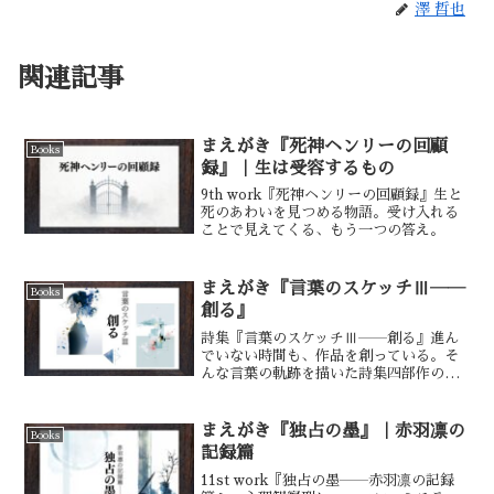
澤 哲也
関連記事
まえがき『死神ヘンリーの回顧
Books
録』｜生は受容するもの
9th work『死神ヘンリーの回顧録』生と
死のあわいを見つめる物語。受け入れる
ことで見えてくる、もう一つの答え。
まえがき『言葉のスケッチⅢ――
Books
創る』
詩集『言葉のスケッチⅢ――創る』進ん
でいない時間も、作品を創っている。そ
んな言葉の軌跡を描いた詩集四部作の第
三作。
まえがき『独占の墨』｜赤羽凛の
Books
記録篇
11st work『独占の墨――赤羽凛の記録