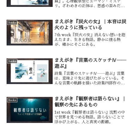
篇』。心理観察型ヒューマン・ミステ
リ。ざわめきの正体は、思惑の歪みだっ
た。
まえがき『炭火の女』｜本音は炭
Books
火のように残っている
7th work『炭火の女』消えない想いを抱
えたまま、生きる物語。静かに燻る熱
が、確かにそこにある。
まえがき『言葉のスケッチⅣ――
Books
遊ぶ』
詩集『言葉のスケッチⅣ――遊ぶ』言葉
は、意味より先に遊びたがっている。そ
んな言葉の軌跡を描いた詩集四部作の第
四作。
まえがき『観察者は語らない』｜
Books
観察の先にあるもの
1st work『観察者は語らない』沈黙の中
で世界を見つめる物語。語らないことで
浮かび上がる、人と真実の距離。