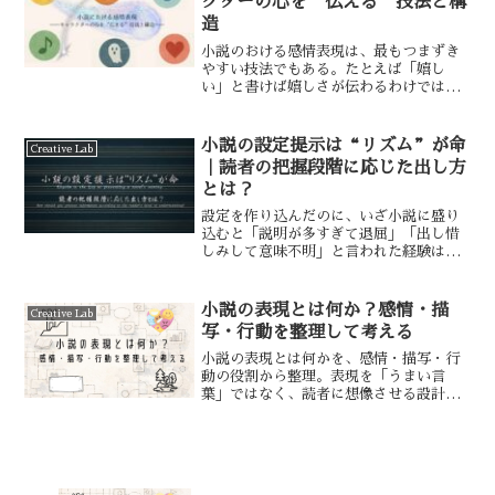
クターの心を“伝える”技法と構
造
小説のおける感情表現は、最もつまずき
やすい技法でもある。たとえば「嬉し
い」と書けば嬉しさが伝わるわけではな
い。では、どうすれば人物の“心”を伝
えられるのだろうか？本記事では「感情
表現」という曖昧で繊細な領域を、構造
小説の設定提示は“リズム”が命
Creative Lab
的に捉える視点を整理する。
｜読者の把握段階に応じた出し方
とは？
設定を作り込んだのに、いざ小説に盛り
込むと「説明が多すぎて退屈」「出し惜
しみして意味不明」と言われた経験はあ
りませんか？小説の“設定”は、作り方
以上に“出すタイミング”が難しい。本
記事では、設定提示の“タイミング設計
小説の表現とは何か？感情・描
Creative Lab
論”を検証していく。
写・行動を整理して考える
小説の表現とは何かを、感情・描写・行
動の役割から整理。表現を「うまい言
葉」ではなく、読者に想像させる設計と
して捉え、全体像を解説します。