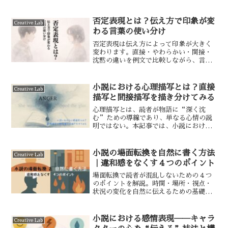
否定表現とは？伝え方で印象が変
Creative Lab
わる言葉の使い分け
否定表現は伝え方によって印象が大きく
変わります。直接・やわらかい・間接・
沈黙の違いを例文で比較しながら、言葉
が関係に与える影響を整理します。
小説における心理描写とは？直接
Creative Lab
描写と間接描写を描き分けてみる
心理描写とは、読者が物語に“深く沈
む”ための導線であり、単なる心情の説
明ではない。本記事では、小説における
心理描写の基本的な技法（直接描写と間
接描写）の違いを整理しつつ、筆者がど
のように考えて、どのような書き方をし
小説の場面転換を自然に書く方法
Creative Lab
ているかを紐解いていく。
｜違和感をなくす４つのポイント
場面転換で読者が混乱しないための４つ
のポイントを解説。時間・場所・視点・
状況の変化を自然に伝えるための基礎と
実践をまとめました。
小説における感情表現──キャラ
Creative Lab