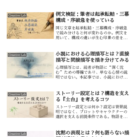
とき、その切り替えが曖昧だと、読者の
混乱を招きやすい。本記事では、「視点
変更」の一般論と筆者なりの考えを整理
例文検証：筆者は起承転結・三幕
Creative Lab
していきたい。
構成・序破急を使っている
同じ文章を起承転結・三幕構成・序破急
で読み分けると何が変わるのか。例文を
用いて、構成の違いが生む印象の差を検
証します。
小説における心理描写とは？直接
Creative Lab
描写と間接描写を描き分けてみる
心理描写とは、読者が物語に“深く沈
む”ための導線であり、単なる心情の説
明ではない。本記事では、小説における
心理描写の基本的な技法（直接描写と間
接描写）の違いを整理しつつ、筆者がど
のように考えて、どのような書き方をし
ストーリー設定とは？構造を支え
Creative Lab
ているかを紐解いていく。
る『土台』を考えるコツ
ストーリー設定とは何か？設定は背景説
明ではなく、プロットやキャラクターの
選択を支える前提条件である。物語を破
綻させないための設定の考え方を構造的
に整理する。
沈黙の表現とは？何も語らない描
Creative Lab