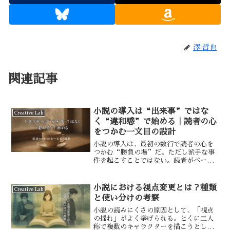
澤 哲也
関連記事
小説の導入は“出来事”ではな
Creative Lab
く“違和感”で始める｜読者の心
をつかむ一文目の設計
小説の導入は、最初の数行で読者の心を
つかむ“勝負の場”だ。ただし派手な事
件を起こすことではない。読者がページ
をめくるのは、「この先を知りたい」と
思った瞬間であり、“違和感”である。
今回は、導入の目的と効果的な設計方法
小説における視点変更とは？種類
Creative Lab
を考察していく。
と使い分けの考察
小説の読みにくさの原因として、「視点
の揺れ」がよく挙げられる。とくに三人
称で複数のキャラクターを描こうとした